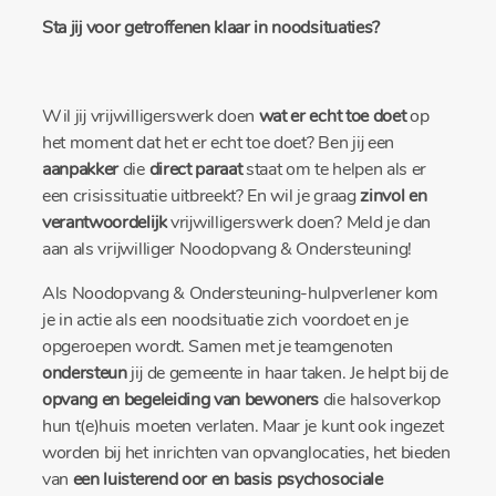
Sta jij voor getroffenen klaar in noodsituaties?
Wil jij vrijwilligerswerk doen
wat er echt toe doet
op
het moment dat het er echt toe doet? Ben jij een
aanpakker
die
direct paraat
staat om te helpen als er
een crisissituatie uitbreekt? En wil je graag
zinvol en
verantwoordelijk
vrijwilligerswerk doen? Meld je dan
aan als vrijwilliger Noodopvang & Ondersteuning!
Als Noodopvang & Ondersteuning-hulpverlener kom
je in actie als een noodsituatie zich voordoet en je
opgeroepen wordt. Samen met je teamgenoten
ondersteun
jij de gemeente in haar taken. Je helpt bij de
opvang en begeleiding van bewoners
die halsoverkop
hun t(e)huis moeten verlaten. Maar je kunt ook ingezet
worden bij het inrichten van opvanglocaties, het bieden
van
een luisterend oor en basis psychosociale