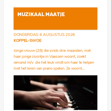
MUZIKAAL MAATJE
DONDERDAG 6 AUGUSTUS 2026
KOPPEL-SWOE
Jonge vrouw (28) die sinds drie maanden, met
haar jonge zoontje in Vaassen woont, zoekt
iemand m/v die het leuk vindt om haar te helpen
met het leren van piano spelen. Ze woont...