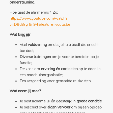
ondersteuning
.
Hoe gaat de alarmering? Zo:
https://www.youtube.com/watch?
v=D9d8ryr6n94&feature=youtu.be
Wat krijg jij?
Veel
voldoening
omdat je hulp biedt die er echt
toe doet;
Diverse trainingen
om je voor te bereiden op je
functie;
De kans om
ervaring én contacten
op te doen in
een noodhulporganisatie;
Een vergoeding voor gemaakte reiskosten.
Wat neem jij mee?
Je bent lichamelijk én geestelijk in
goede conditie
;
Je beschikt over
eigen vervoer
om bij een oproep