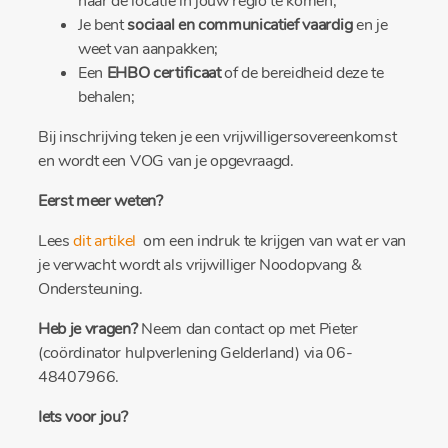
naar de locatie in jouw regio te komen;
Je bent
sociaal en communicatief vaardig
en je
weet van aanpakken;
Een
EHBO certificaat
of de bereidheid deze te
behalen;
Bij inschrijving teken je een vrijwilligersovereenkomst
en wordt een VOG van je opgevraagd.
Eerst meer weten?
Lees
dit artikel
om een indruk te krijgen van wat er van
je verwacht wordt als vrijwilliger Noodopvang &
Ondersteuning.
Heb je vragen?
Neem dan contact op met Pieter
(coördinator hulpverlening Gelderland) via 06-
48407966.
Iets voor jou?