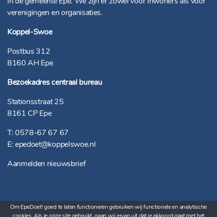
in de gemeente Epe. We zijn er zowel voor inwoners als voor
verenigingen en organisaties.
Koppel-Swoe
Postbus 312
8160 AH Epe
Bezoekadres centraal bureau
Stationsstraat 25
8161 CP Epe
T:
0578-67 67 67
E:
epedoet@koppelswoe.nl
Aanmelden nieuwsbrief
KVK
08086965
|
BTW
0034.32.841.0B.01
Om EpeDoet! goed te laten functioneren gebruiken wij functionele en analytische
cookies. Als je onze site gebruikt, gaan wij ervan uit dat je akkoord gaat met het