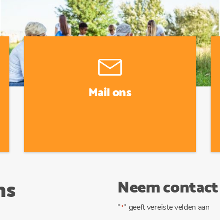
Mail ons
ns
Neem contact
"
" geeft vereiste velden aan
*