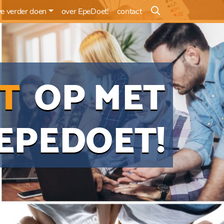
e verder doen
over EpeDoet!
contact
T
OP MET
EPEDOET!