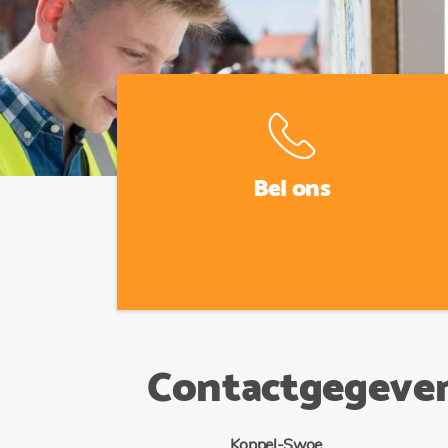
Bel ons
Contactgegeve
Koppel-Swoe