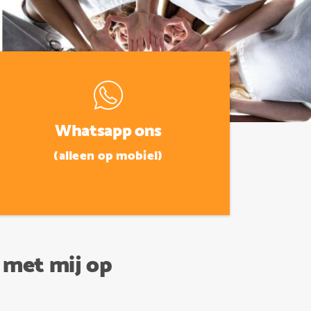
Whatsapp ons
(alleen op mobiel)
 met mij op