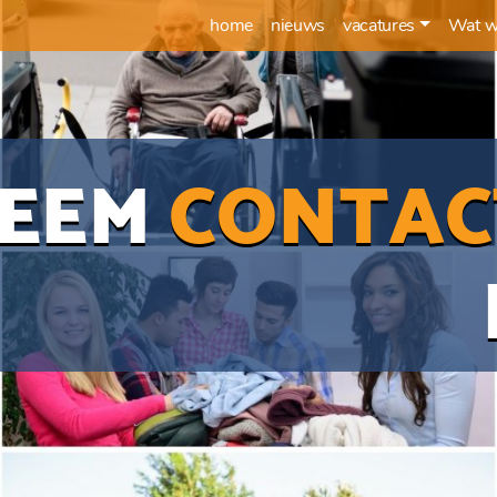
home
nieuws
vacatures
Wat w
EEM
CONTAC