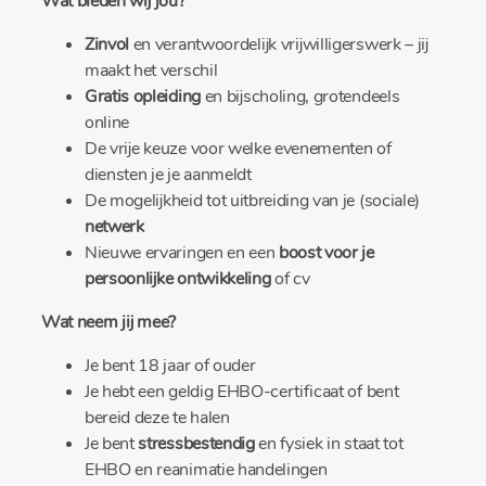
Wat bieden wij jou?
Zinvol
en verantwoordelijk vrijwilligerswerk – jij
maakt het verschil
Gratis opleiding
en bijscholing, grotendeels
online
De vrije keuze voor welke evenementen of
diensten je je aanmeldt
De mogelijkheid tot uitbreiding van je (sociale)
netwerk
Nieuwe ervaringen en een
boost voor je
persoonlijke ontwikkeling
of cv
Wat neem jij mee?
Je bent 18 jaar of ouder
Je hebt een geldig EHBO-certificaat of bent
bereid deze te halen
Je bent
stressbestendig
en fysiek in staat tot
EHBO en reanimatie handelingen