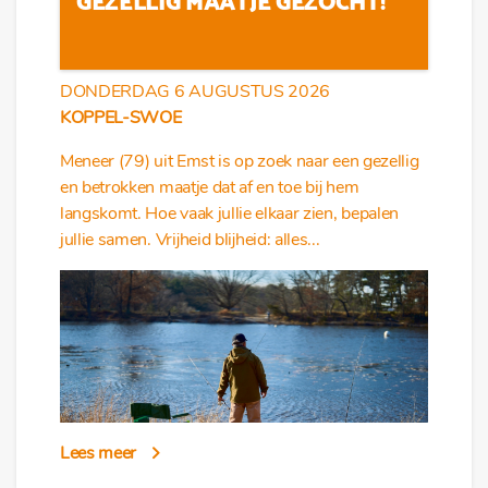
GEZELLIG MAATJE GEZOCHT!
DONDERDAG 6 AUGUSTUS 2026
KOPPEL-SWOE
Meneer (79) uit Emst is op zoek naar een gezellig
en betrokken maatje dat af en toe bij hem
langskomt. Hoe vaak jullie elkaar zien, bepalen
jullie samen. Vrijheid blijheid: alles...
Lees meer