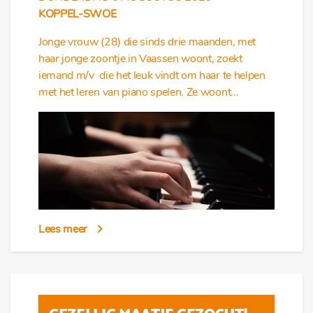
KOPPEL-SWOE
Jonge vrouw (28) die sinds drie maanden, met
haar jonge zoontje in Vaassen woont, zoekt
iemand m/v die het leuk vindt om haar te helpen
met het leren van piano spelen. Ze woont...
Lees meer