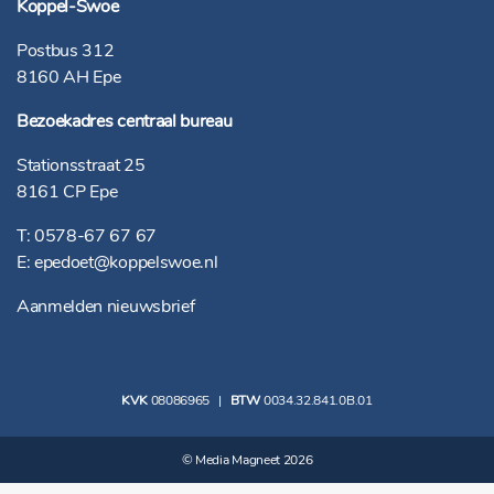
Koppel-Swoe
Postbus 312
8160 AH Epe
Bezoekadres centraal bureau
Stationsstraat 25
8161 CP Epe
T:
0578-67 67 67
E:
epedoet@koppelswoe.nl
Aanmelden nieuwsbrief
KVK
08086965
|
BTW
0034.32.841.0B.01
©
Media Magneet
2026