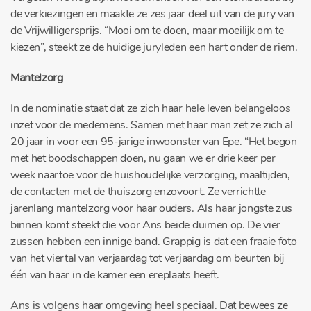
de verkiezingen en maakte ze zes jaar deel uit van de jury van
de Vrijwilligersprijs. “Mooi om te doen, maar moeilijk om te
kiezen”, steekt ze de huidige juryleden een hart onder de riem.
Mantelzorg
In de nominatie staat dat ze zich haar hele leven belangeloos
inzet voor de medemens. Samen met haar man zet ze zich al
20 jaar in voor een 95-jarige inwoonster van Epe. “Het begon
met het boodschappen doen, nu gaan we er drie keer per
week naartoe voor de huishoudelijke verzorging, maaltijden,
de contacten met de thuiszorg enzovoort. Ze verrichtte
jarenlang mantelzorg voor haar ouders. Als haar jongste zus
binnen komt steekt die voor Ans beide duimen op. De vier
zussen hebben een innige band. Grappig is dat een fraaie foto
van het viertal van verjaardag tot verjaardag om beurten bij
één van haar in de kamer een ereplaats heeft.
Ans is volgens haar omgeving heel speciaal. Dat bewees ze